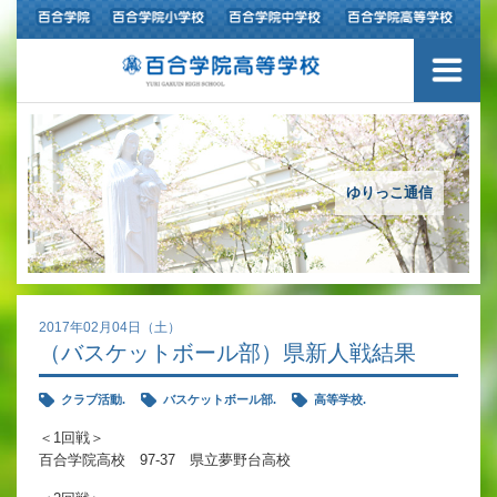
ご挨拶
学校紹介
アクセスマップ
ゆりっこ通信
沿革
百合学院の３つの教育
2017年02月04日（土）
（バスケットボール部）県新人戦結果
アカデミックリサーチコース
クラブ活動.
バスケットボール部.
高等学校.
キャリアリサーチコース
＜1回戦＞
百合学院高校 97-37 県立夢野台高校
充実のフォローアップ体制