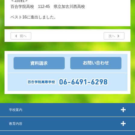
＜2回戦＞
英語教育
百合学院高校 112-45 県立加古川西高校
両コース共通の取り組み
ベスト16に進出しました。
前へ
次へ
施設紹介
ゆりっこおすすめの
学校スポット
行事スケジュール
制服紹介
学校案内
教育内容
2027年度 入試について