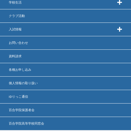
学校生活
出願時申請書類ダウンロード
クラブ活動
帰国子女・転編入試験募集要項
入試情報
入学金・学費
お問い合わせ
特待生・学費減免制度
資料請求
入試関連よくある質問
入試イベント情報
各種お申し込み
個人情報の取り扱い
進路実績
ゆりっこ通信
推薦制度
百合学院保護者会
進路指導
百合学院高等学校同窓会