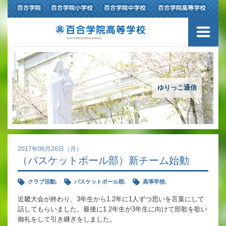
ご挨拶
学校紹介
アクセスマップ
ゆりっこ通信
沿革
百合学院の３つの教育
2017年06月26日（月）
（バスケットボール部）新チーム始動
アカデミックリサーチコース
クラブ活動.
バスケットボール部.
高等学校.
キャリアリサーチコース
近畿大会が終わり、3年生から1.2年に1人ずつ思いを言葉にして
話してもらいました。最後に1.2年生が3年生に向けて部歌を歌い
充実のフォローアップ体制
御礼をして引き継ぎをしました。