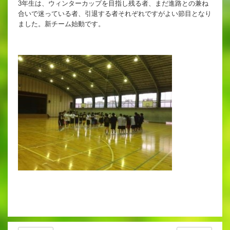
3年生は、ウィンターカップを目指し残る者、まだ進路との兼ね
英語教育
合いで迷っている者、引退する者それぞれですがよい節目となり
ました。新チーム始動です。
両コース共通の取り組み
施設紹介
ゆりっこおすすめの
学校スポット
行事スケジュール
制服紹介
2027年度 入試について