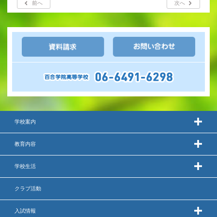
前へ
次へ
出願時申請書類ダウンロード
帰国子女・転編入試験募集要項
入学金・学費
特待生・学費減免制度
入試関連よくある質問
入試イベント情報
学校案内
教育内容
進路実績
学校生活
推薦制度
クラブ活動
進路指導
入試情報