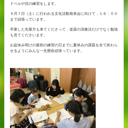
英語教育
ドベルや弦の練習をします。
９月７日（土）に行われる文化活動発表会に向けて，１６：００
両コース共通の取り組み
まで頑張っています。
卒業した先輩方も来てくださって，楽器の演奏法だけでなく勉強
も見てくださいます。
施設紹介
お盆休み明けの最初の練習の日までに夏休みの課題を全て終わら
せるようにみんな一生懸命頑張っています。
ゆりっこおすすめの
学校スポット
行事スケジュール
制服紹介
2027年度 入試について