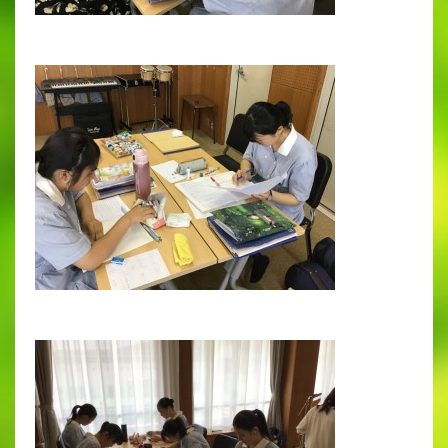
出願時申請書類ダウンロード
帰国子女・転編入試験募集要項
入学金・学費
特待生・学費減免制度
入試関連よくある質問
入試イベント情報
進路実績
推薦制度
進路指導