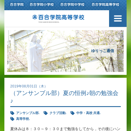
ご挨拶
学校紹介
アクセスマップ
ゆりっこ通信
沿革
百合学院の３つの教育
2019年08月01日（木）
（アンサンブル部）夏の恒例♪朝の勉強会
アカデミックリサーチコース
♪
キャリアリサーチコース
アンサンブル部.
クラブ活動.
中学・高校 共通.
高等学校.
充実のフォローアップ体制
夏休みは８：３０～９：３０まで勉強をしてから，その後にハン