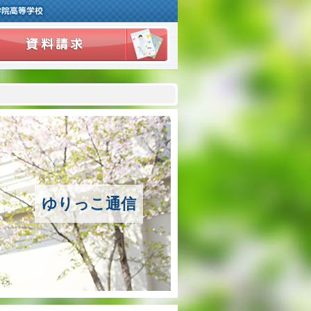
ご挨拶
学校紹介
アクセスマップ
沿革
ゆりっこ通信
百合学院の３つの教育
アカデミックリサーチコース
キャリアリサーチコース
充実のフォローアップ体制