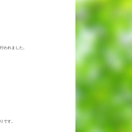
出願時申請書類ダウンロード
帰国子女・転編入試験募集要項
入学金・学費
特待生・学費減免制度
り行われました。
入試関連よくある質問
入試イベント情報
進路実績
推薦制度
りです。
進路指導