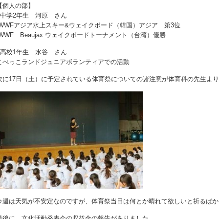
【個人の部】
■中学2年生 河原 さん
IWWFアジア水上スキー&ウェイクボード（韓国）アジア 第3位
IWWF Beaujax ウェイクボードトーナメント（台湾）優勝
■高校1年生 水谷 さん
こべっこランドジュニアボランティアでの活動
次に17日（土）に予定されている体育祭についての諸注意が体育科の先生よ
今週は天気が不安定なのですが、体育祭当日は何とか晴れて欲しいと祈るばか
最後に、文化活動発表会の収益金の報告がありました。