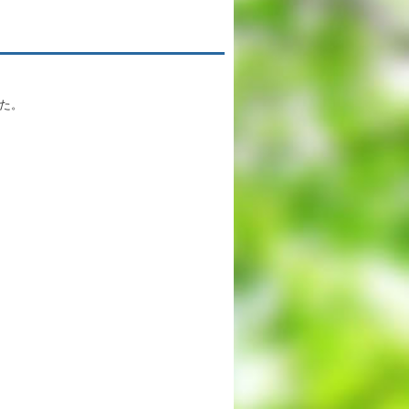
英語教育
両コース共通の取り組み
た。
施設紹介
ゆりっこおすすめの
学校スポット
行事スケジュール
制服紹介
2027年度 入試について