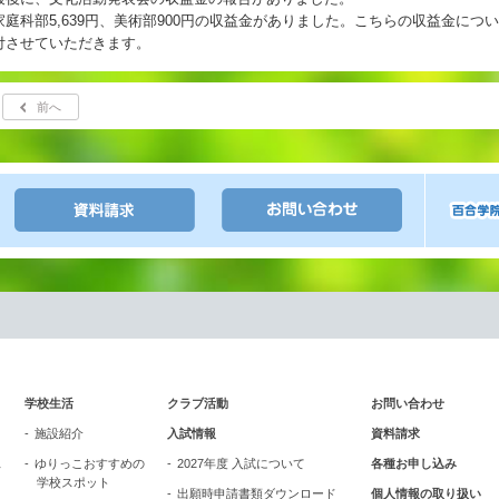
家庭科部5,639円、美術部900円の収益金がありました。こちらの収益金に
付させていただきます。
前へ
学校生活
クラブ活動
お問い合わせ
施設紹介
入試情報
資料請求
ス
ゆりっこおすすめの
2027年度 入試について
各種お申し込み
学校スポット
出願時申請書類ダウンロード
個人情報の取り扱い