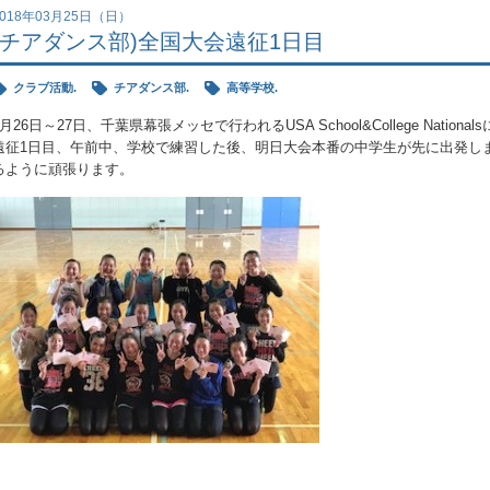
2018年03月25日（日）
(チアダンス部)全国大会遠征1日目
クラブ活動.
チアダンス部.
高等学校.
3月26日～27日、千葉県幕張メッセで行われるUSA School&College Nation
遠征1日目、午前中、学校で練習した後、明日大会本番の中学生が先に出発し
るように頑張ります。