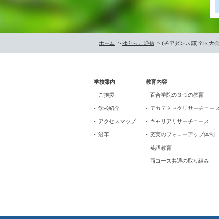
ホーム
>
ゆりっこ通信
> (チアダンス部)全国大
学校案内
教育内容
ご挨拶
百合学院の３つの教育
学校紹介
アカデミックリサーチコー
アクセスマップ
キャリアリサーチコース
沿革
充実のフォローアップ体制
英語教育
両コース共通の取り組み