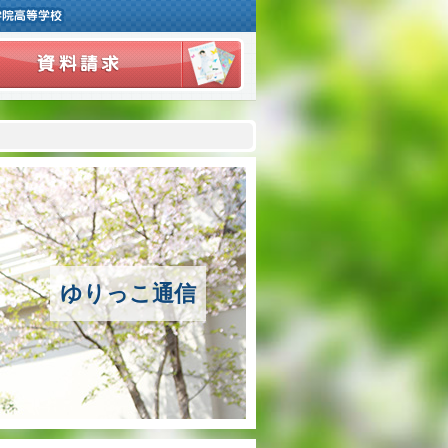
ご挨拶
学校紹介
アクセスマップ
沿革
ゆりっこ通信
百合学院の３つの教育
アカデミックリサーチコース
キャリアリサーチコース
充実のフォローアップ体制