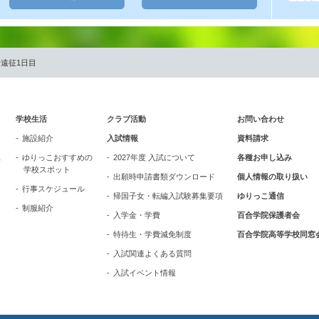
会遠征1日目
学校生活
クラブ活動
お問い合わせ
施設紹介
入試情報
資料請求
ス
ゆりっこおすすめの
2027年度 入試について
各種お申し込み
学校スポット
出願時申請書類ダウンロード
個人情報の取り扱い
行事スケジュール
帰国子女・転編入試験募集要項
ゆりっこ通信
制服紹介
入学金・学費
百合学院保護者会
特待生・学費減免制度
百合学院高等学校同窓
入試関連よくある質問
入試イベント情報