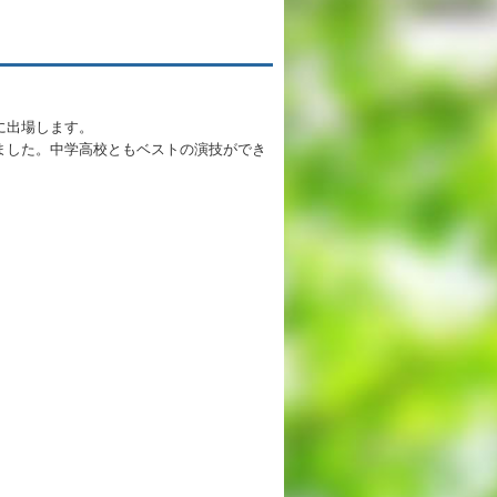
英語教育
両コース共通の取り組み
alsに出場します。
ました。中学高校ともベストの演技ができ
施設紹介
ゆりっこおすすめの
学校スポット
行事スケジュール
制服紹介
2027年度 入試について