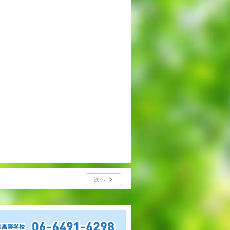
出願時申請書類ダウンロード
帰国子女・転編入試験募集要項
入学金・学費
特待生・学費減免制度
入試関連よくある質問
入試イベント情報
進路実績
次へ
推薦制度
進路指導