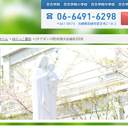
ホーム
>
ゆりっこ通信
> (チアダンス部)全国大会遠征1日目