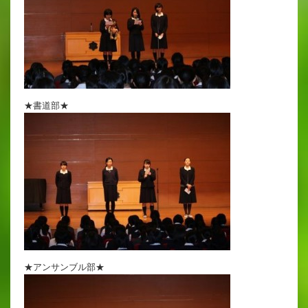
出願時申請書類ダウンロード
帰国子女・転編入試験募集要項
入学金・学費
★書道部★
特待生・学費減免制度
入試関連よくある質問
入試イベント情報
進路実績
推薦制度
★アンサンブル部★
進路指導