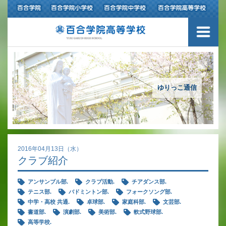
ご挨拶
学校紹介
アクセスマップ
ゆりっこ通信
沿革
百合学院の３つの教育
2016年04月13日（水）
クラブ紹介
アカデミックリサーチコース
アンサンブル部.
クラブ活動.
チアダンス部.
キャリアリサーチコース
テニス部.
バドミントン部.
フォークソング部.
中学・高校 共通.
卓球部.
家庭科部.
文芸部.
充実のフォローアップ体制
書道部.
演劇部.
美術部.
軟式野球部.
高等学校.