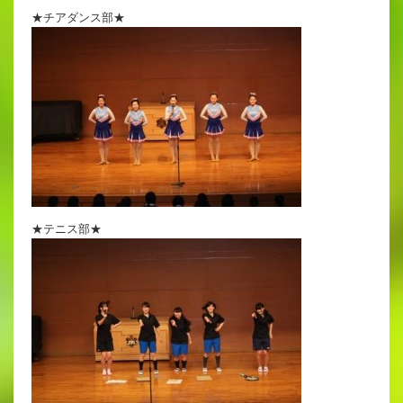
★チアダンス部★
★テニス部★