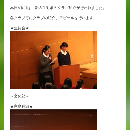
英語教育
本日5限目は、新入生対象のクラブ紹介が行われました。
両コース共通の取り組み
各クラブ毎にクラブの紹介、アピールを行います。
★生徒会★
施設紹介
ゆりっこおすすめの
学校スポット
行事スケジュール
制服紹介
～文化部～
★家庭科部★
2027年度 入試について