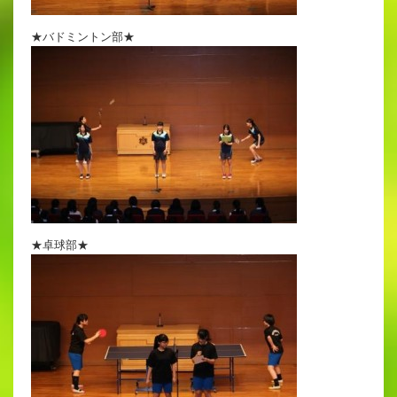
★バドミントン部★
★卓球部★