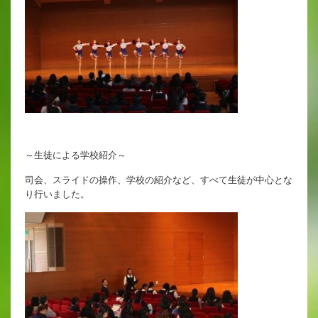
出願時申請書類ダウンロード
帰国子女・転編入試験募集要項
入学金・学費
特待生・学費減免制度
入試関連よくある質問
～生徒による学校紹介～
入試イベント情報
司会、スライドの操作、学校の紹介など、すべて生徒が中心とな
り行いました。
進路実績
推薦制度
進路指導