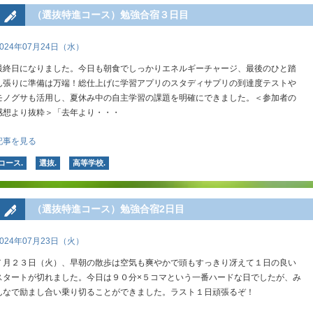
（選抜特進コース）勉強合宿３日目
2024年07月24日（水）
最終日になりました。今日も朝食でしっかりエネルギーチャージ、最後のひと踏
ん張りに準備は万端！総仕上げに学習アプリのスタディサプリの到達度テストや
モノグサも活用し、夏休み中の自主学習の課題を明確にできました。＜参加者の
感想より抜粋＞「去年より・・・
記事を見る
コース.
選抜.
高等学校.
（選抜特進コース）勉強合宿2日目
2024年07月23日（火）
７月２３日（火）、早朝の散歩は空気も爽やかで頭もすっきり冴えて１日の良い
スタートが切れました。今日は９０分×５コマという一番ハードな日でしたが、み
んなで励まし合い乗り切ることができました。ラスト１日頑張るぞ！