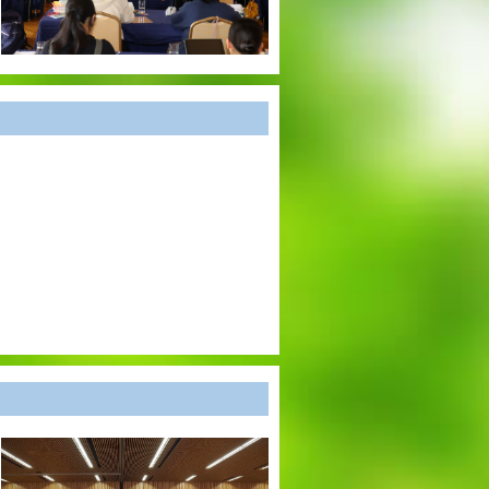
出願時申請書類ダウンロード
帰国子女・転編入試験募集要項
入学金・学費
特待生・学費減免制度
入試関連よくある質問
入試イベント情報
進路実績
推薦制度
進路指導