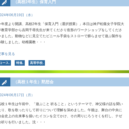
（高校2年生）保育入門
2024年06月19日（水）
今年度より開講、高校2年生「保育入門（選択授業）」本日は神戸松蔭女子学院大
学教育学部から吉岡千尋先生が来てくださり造形のワークショップをしてくださ
いました。動物などに見立てたビニール手袋をストローで膨らませて遊ぶ製作を
体験しました。幼稚園教・・・
記事を見る
コース.
特進.
高等学校.
（高校１年生）黙想会
2024年06月17日（月）
高校１年生は午前中、「遊ぶこと 祈ること」というテーマで、神父様の話を聞い
たり、歌を歌ったりして祈りについて理解を深めました。午後は、舞台の中央に
教会史上の出来事を描いたイコンを立てかけ、その周りにろうそくを灯し、テゼ
の祈りを行いました。沈・・・