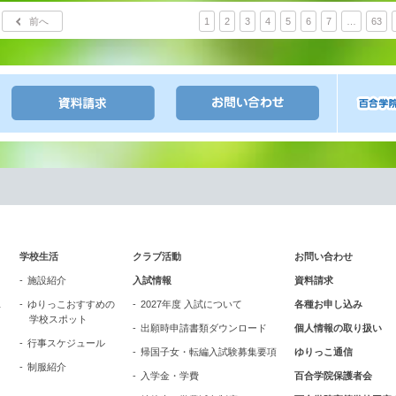
前へ
1
2
3
4
5
6
7
…
63
学校生活
クラブ活動
お問い合わせ
施設紹介
入試情報
資料請求
ス
ゆりっこおすすめの
2027年度 入試について
各種お申し込み
学校スポット
出願時申請書類ダウンロード
個人情報の取り扱い
行事スケジュール
帰国子女・転編入試験募集要項
ゆりっこ通信
制服紹介
入学金・学費
百合学院保護者会