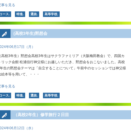
記事を見る
コース.
特進.
選抜.
高等学校.
(高校3年生)黙想会
2024年06月17日（月）
（高校3年生）黙想会高校3年生はサクラファミリア（大阪梅田教会）で、四国カ
トリック会館 松浦信行神父様にお越しいただき、黙想会をおこないました。高校
3年生の黙想会テーマは「自立することについて」午前中のセッションでは神父様
は絵本等を用いて、・・・
記事を見る
コース.
特進.
選抜.
高等学校.
（高校2年生）修学旅行２日目
2024年06月12日（水）