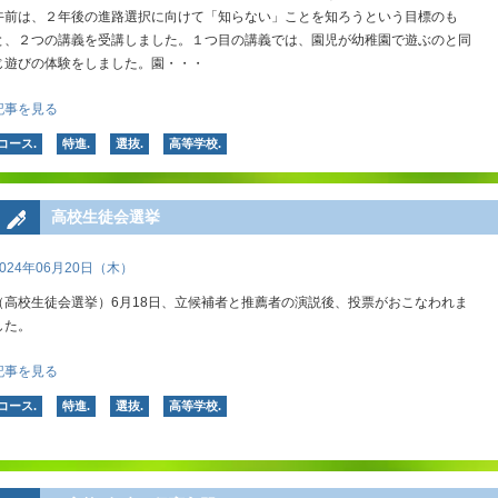
午前は、２年後の進路選択に向けて「知らない」ことを知ろうという目標のも
と、２つの講義を受講しました。１つ目の講義では、園児が幼稚園で遊ぶのと同
じ遊びの体験をしました。園・・・
記事を見る
コース.
特進.
選抜.
高等学校.
高校生徒会選挙
2024年06月20日（木）
（高校生徒会選挙）6月18日、立候補者と推薦者の演説後、投票がおこなわれま
した。
記事を見る
コース.
特進.
選抜.
高等学校.