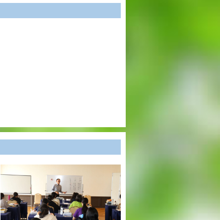
英語教育
両コース共通の取り組み
施設紹介
ゆりっこおすすめの
学校スポット
行事スケジュール
制服紹介
2027年度 入試について