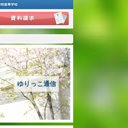
ご挨拶
学校紹介
アクセスマップ
沿革
ゆりっこ通信
百合学院の３つの教育
アカデミックリサーチコース
キャリアリサーチコース
充実のフォローアップ体制