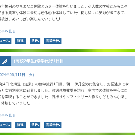
毎年恒例のやちまなこ体験とカヌー体験を行いました。少人数の学校だからこそ
できる貴重な体験に最初は恐る恐る体験していた生徒も徐々に笑顔が出てきて、
最後は、めいっぱい楽しんでいました!
記事を見る
コース.
特進.
選抜.
高等学校.
(高校2年生)修学旅行1日目
2024年06月11日（火）
3泊4日 北海道（道東）の修学旅行1日目。朝一 伊丹空港に集合し、お昼過ぎにや
っと女満別空港に到着しました。渡辺体験牧場を訪れ、室内での体験を中心に自
然を満喫することができました。乳搾りやソフトクリーム作りなどもみんな楽し
く体験していました・・・
記事を見る
コース.
特進.
選抜.
高等学校.