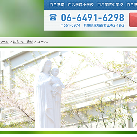
ホーム
>
ゆりっこ通信
> コース.