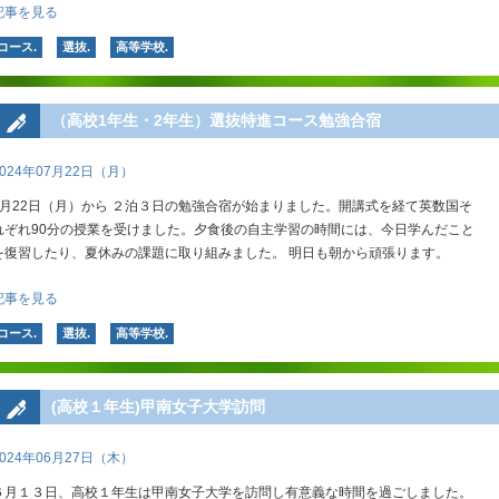
記事を見る
コース.
選抜.
高等学校.
（高校1年生・2年生）選抜特進コース勉強合宿
2024年07月22日（月）
7月22日（月）から ２泊３日の勉強合宿が始まりました。開講式を経て英数国そ
れぞれ90分の授業を受けました。夕食後の自主学習の時間には、今日学んだこと
を復習したり、夏休みの課題に取り組みました。 明日も朝から頑張ります。
記事を見る
コース.
選抜.
高等学校.
(高校１年生)甲南女子大学訪問
2024年06月27日（木）
６月１３日、高校１年生は甲南女子大学を訪問し有意義な時間を過ごしました。