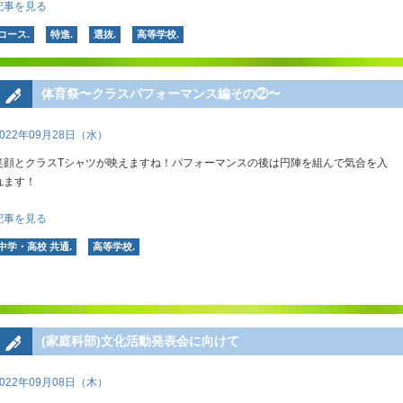
記事を見る
コース.
特進.
選抜.
高等学校.
体育祭〜クラスパフォーマンス編その②〜
2022年09月28日（水）
笑顔とクラスTシャツが映えますね！パフォーマンスの後は円陣を組んで気合を入
れます！
記事を見る
中学・高校 共通.
高等学校.
(家庭科部)文化活動発表会に向けて
2022年09月08日（木）