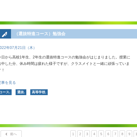
（選抜特進コース）勉強会
2022年07月21日（木）
今日から高校1年生、2年生の選抜特進コースの勉強会がはじまりました。授業に
集中した分、休み時間は疲れた様子ですが、クラスメイトと一緒に頑張っていま
す！
記事を見る
コース.
選抜.
高等学校.
前へ
1
2
3
4
5
6
7
8
9