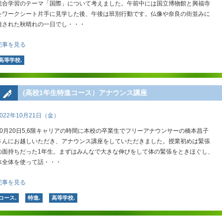
総合学習のテーマ「国際」について考えました。午前中には国立博物館と興福寺
をワークシート片手に見学した後、午後は班別行動です。仏像や奈良の街並みに
癒された秋晴れの一日でし・・・
記事を見る
高等学校.
(高校1年生特進コース）アナウンス講座
2022年10月21日（金）
10月20日5,6限キャリアの時間に本校の卒業生でフリーアナウンサーの橋本昌子
さんにお越しいただき、アナウンス講座をしていただきました。授業初めは緊張
の面持ちだった1年生。まずはみんなで大きな伸びをして体の緊張をときほぐし、
体全体を使って話・・・
記事を見る
コース.
特進.
高等学校.