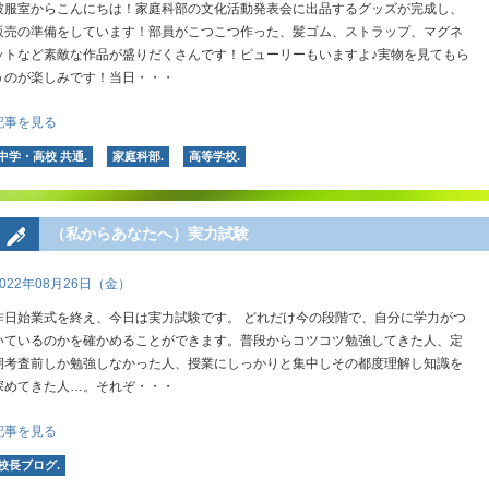
被服室からこんにちは！家庭科部の文化活動発表会に出品するグッズが完成し、
販売の準備をしています！部員がこつこつ作った、髪ゴム、ストラップ、マグネ
ットなど素敵な作品が盛りだくさんです！ピューリーもいますよ♪実物を見てもら
うのが楽しみです！当日・・・
記事を見る
中学・高校 共通.
家庭科部.
高等学校.
（私からあなたへ）実力試験
2022年08月26日（金）
昨日始業式を終え、今日は実力試験です。 どれだけ今の段階で、自分に学力がつ
いているのかを確かめることができます。普段からコツコツ勉強してきた人、定
期考査前しか勉強しなかった人、授業にしっかりと集中しその都度理解し知識を
深めてきた人…。それぞ・・・
記事を見る
校長ブログ.