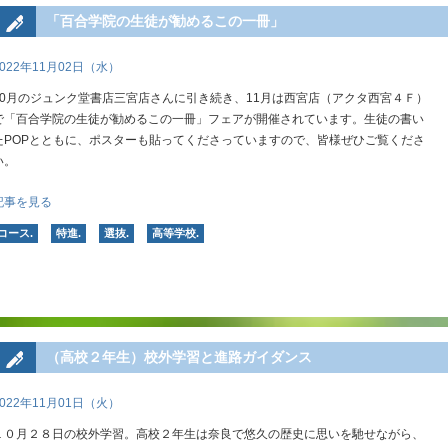
「百合学院の生徒が勧めるこの一冊」
2022年11月02日（水）
10月のジュンク堂書店三宮店さんに引き続き、11月は西宮店（アクタ西宮４Ｆ）
で「百合学院の生徒が勧めるこの一冊」フェアが開催されています。生徒の書い
たPOPとともに、ポスターも貼ってくださっていますので、皆様ぜひご覧くださ
い。
記事を見る
コース.
特進.
選抜.
高等学校.
（高校２年生）校外学習と進路ガイダンス
2022年11月01日（火）
１０月２８日の校外学習。高校２年生は奈良で悠久の歴史に思いを馳せながら、