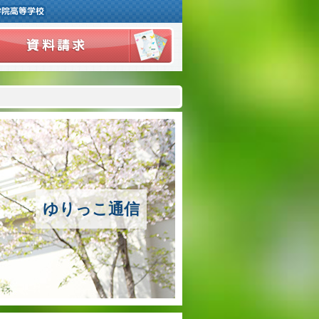
ご挨拶
学校紹介
アクセスマップ
沿革
ゆりっこ通信
百合学院の３つの教育
アカデミックリサーチコース
キャリアリサーチコース
充実のフォローアップ体制