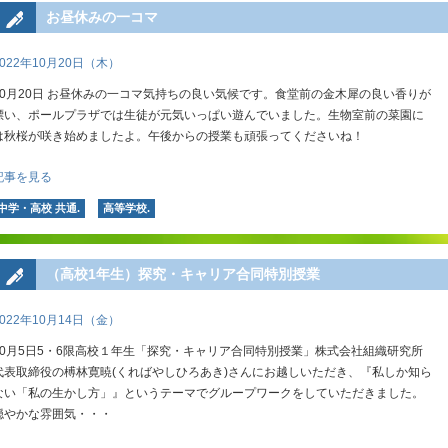
お昼休みの一コマ
2022年10月20日（木）
10月20日 お昼休みの一コマ気持ちの良い気候です。食堂前の金木犀の良い香りが
漂い、ポールプラザでは生徒が元気いっぱい遊んでいました。生物室前の菜園に
は秋桜が咲き始めましたよ。午後からの授業も頑張ってくださいね！
記事を見る
中学・高校 共通.
高等学校.
（高校1年生）探究・キャリア合同特別授業
2022年10月14日（金）
10月5日5・6限高校１年生「探究・キャリア合同特別授業」株式会社組織研究所
代表取締役の榑林寛暁(くればやしひろあき)さんにお越しいただき、『私しか知ら
ない「私の生かし方」』というテーマでグループワークをしていただきました。
穏やかな雰囲気・・・