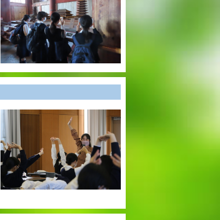
出願時申請書類ダウンロード
帰国子女・転編入試験募集要項
入学金・学費
特待生・学費減免制度
入試関連よくある質問
入試イベント情報
進路実績
推薦制度
進路指導