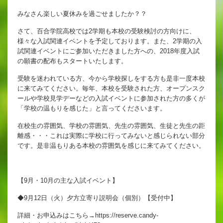
英語教育
みなさん楽しい夏休みを過ごせましたか？？
両コース共通の取り組み
さて、百合学院高校では2学期も本校の受験検討の方向けに、
様々な入試関連イベントを予定しております。また、2学期の入
試関連イベントにご参加いただきました方への、2018年度入試
の願書の配布もスタートいたします。
施設紹介
受験を迷われている方、今から学校探しをする方も是非一度本校
に来てみてください。毎年、本校を受験された方、オープンスク
ゆりっこおすすめの
ールや学校見学デーなどの入試イベントに参加された方の多くが
学校スポット
「学校の温もりを感じた」と言ってくださいます。
行事スケジュール
在校生の雰囲気、学校の雰囲気、先生の雰囲気、生徒と先生の距
離感・・・これは実際に学校に行ってみないと感じられない部分
制服紹介
です。是非温もりある本校の雰囲気を感じに来てみてください。
【9月・10月の主な入試イベント】
◆9月12日（火）夕方立寄り説明会（個別）【受付中】
詳細・お申込みはこちら→
https://reserve.candy-
2027年度 入試について