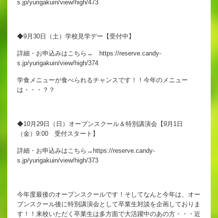
s.jp/yurigakuin/view/high/473
出願時申請書類ダウンロード
帰国子女・転編入試験募集要項
◆9月30日（土）学校見学デー【受付中】
詳細・お申込みはこちら→
https://reserve.candy-
入学金・学費
s.jp/yurigakuin/view/high/374
特待生・学費減免制度
学食メニューが食べられるチャンスです！！今年のメニュー
は・・・？？
入試関連よくある質問
入試イベント情報
◆10月29日（日）オープンスクール＆特別講演会【9月1日
（金）9:00 受付スタート】
詳細・お申込みはこちら→
https://reserve.candy-
s.jp/yurigakuin/view/high/373
進路実績
推薦制度
今年度最後のオープンスクールです！そしてなんと今年は、オー
進路指導
プンスクール後に特別講演会として卒業生対談を企画しておりま
す！！来校いただく卒業生は多方面で大活躍中のあの方・・・近