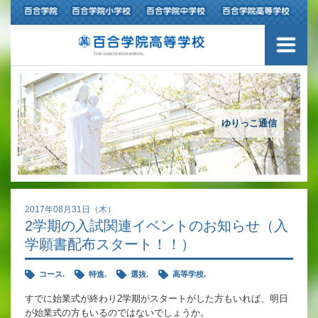
ご挨拶
学校紹介
アクセスマップ
ゆりっこ通信
沿革
百合学院の３つの教育
2017年08月31日（木）
2学期の入試関連イベントのお知らせ（入
アカデミックリサーチコース
学願書配布スタート！！）
キャリアリサーチコース
コース.
特進.
選抜.
高等学校.
充実のフォローアップ体制
すでに始業式が終わり2学期がスタートがした方もいれば、明日
が始業式の方もいるのではないでしょうか。