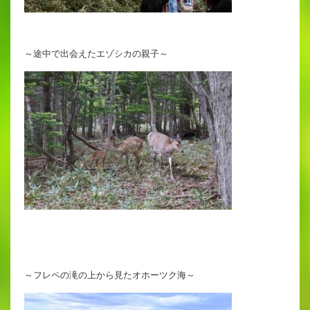
～途中で出会えたエゾシカの親子～
～フレペの滝の上から見たオホーツク海～