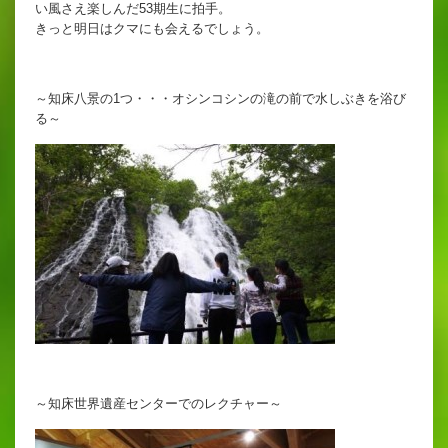
い風さえ楽しんだ53期生に拍手。
きっと明日はクマにも会えるでしょう。
出願時申請書類ダウンロード
帰国子女・転編入試験募集要項
～知床八景の1つ・・・オシンコシンの滝の前で水しぶきを浴び
入学金・学費
る～
特待生・学費減免制度
入試関連よくある質問
入試イベント情報
進路実績
推薦制度
～知床世界遺産センターでのレクチャー～
進路指導