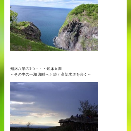
知床八景の1つ・・・知床五湖
～その中の一湖 湖畔へと続く高架木道を歩く～