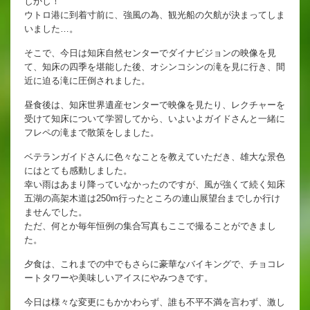
しかし！
英語教育
ウトロ港に到着寸前に、強風の為、観光船の欠航が決まってしま
いました…。
両コース共通の取り組み
そこで、今日は知床自然センターでダイナビジョンの映像を見
て、知床の四季を堪能した後、オシンコシンの滝を見に行き、間
近に迫る滝に圧倒されました。
施設紹介
昼食後は、知床世界遺産センターで映像を見たり、レクチャーを
受けて知床について学習してから、いよいよガイドさんと一緒に
ゆりっこおすすめの
フレペの滝まで散策をしました。
学校スポット
ベテランガイドさんに色々なことを教えていただき、雄大な景色
にはとても感動しました。
行事スケジュール
幸い雨はあまり降っていなかったのですが、風が強くて続く知床
五湖の高架木道は250m行ったところの連山展望台までしか行け
制服紹介
ませんでした。
ただ、何とか毎年恒例の集合写真もここで撮ることができまし
た。
夕食は、これまでの中でもさらに豪華なバイキングで、チョコレ
ートタワーや美味しいアイスにやみつきです。
今日は様々な変更にもかかわらず、誰も不平不満を言わず、激し
2027年度 入試について