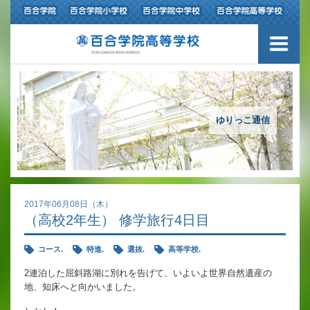
ご挨拶
学校紹介
アクセスマップ
ゆりっこ通信
沿革
百合学院の３つの教育
2017年06月08日（木）
（高校2年生） 修学旅行4日目
アカデミックリサーチコース
コース.
特進.
選抜.
高等学校.
キャリアリサーチコース
2連泊した屈斜路湖に別れを告げて、いよいよ世界自然遺産の
地、知床へと向かいました。
充実のフォローアップ体制