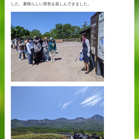
英語教育
した、素晴らしい景色を楽しんできました。
両コース共通の取り組み
施設紹介
ゆりっこおすすめの
学校スポット
行事スケジュール
制服紹介
2027年度 入試について