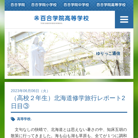
ご挨拶
学校紹介
アクセスマップ
ゆりっこ通信
沿革
百合学院の３つの教育
2023年06月06日（火）
（高校２年生）北海道修学旅行レポート2
アカデミックリサーチコース
日目③
キャリアリサーチコース
高等学校.
充実のフォローアップ体制
文句なしの快晴で、北海道とは思えない暑さの中、知床五胡の
散策に行ってきました。海も山も湖も草原も、全てが１つに調和