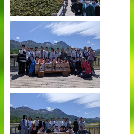
出願時申請書類ダウンロード
帰国子女・転編入試験募集要項
入学金・学費
特待生・学費減免制度
入試関連よくある質問
入試イベント情報
進路実績
推薦制度
進路指導