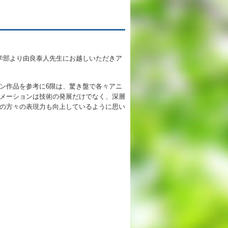
英語教育
う
両コース共通の取り組み
学部より由良泰人先生にお越しいただきア
施設紹介
ン作品を参考に
6
限は、驚き盤で各々アニ
ゆりっこおすすめの
メーションは技術の発展だけでなく、深層
学校スポット
の方々の表現力も向上しているように思い
行事スケジュール
制服紹介
2027年度 入試について