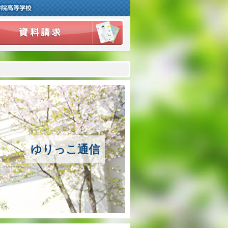
ご挨拶
学校紹介
アクセスマップ
沿革
ゆりっこ通信
百合学院の３つの教育
アカデミックリサーチコース
キャリアリサーチコース
充実のフォローアップ体制