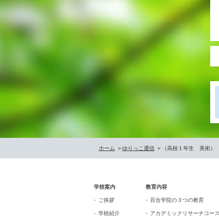
ホーム
>
ゆりっこ通信
> （高校１年生 美術）
学校案内
教育内容
ご挨拶
百合学院の３つの教育
学校紹介
アカデミックリサーチコー