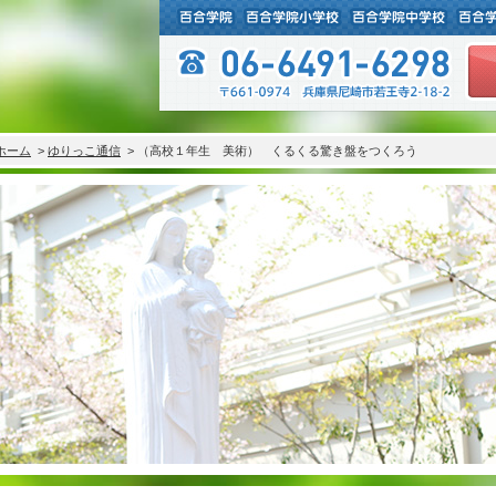
ホーム
>
ゆりっこ通信
> （高校１年生 美術） くるくる驚き盤をつくろう