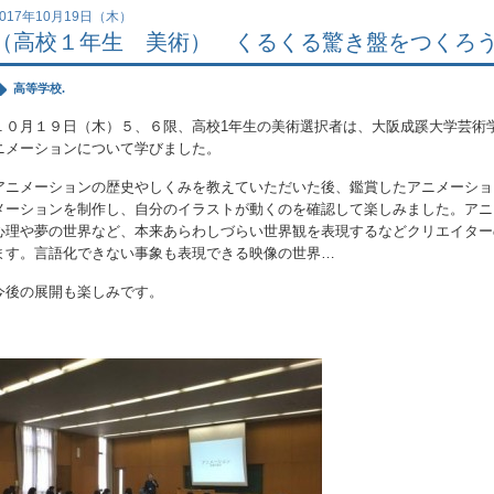
2017年10月19日（木）
（高校１年生 美術） くるくる驚き盤をつくろ
高等学校.
１０月１９日（木）５、６限、高校
1
年生の美術選択者は、大阪成蹊大学芸術
ニメーションについて学びました。
アニメーションの歴史やしくみを教えていただいた後、鑑賞したアニメーショ
メーションを制作し、自分のイラストが動くのを確認して楽しみました。アニ
心理や夢の世界など、本来あらわしづらい世界観を表現するなどクリエイター
ます。言語化できない事象も表現できる映像の世界…
今後の展開も楽しみです。