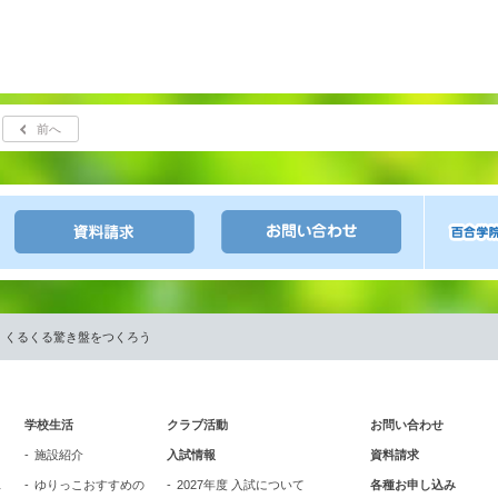
前へ
 くるくる驚き盤をつくろう
学校生活
クラブ活動
お問い合わせ
施設紹介
入試情報
資料請求
ス
ゆりっこおすすめの
2027年度 入試について
各種お申し込み