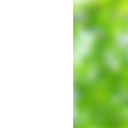
出願時申請書類ダウンロード
帰国子女・転編入試験募集要項
入学金・学費
特待生・学費減免制度
入試関連よくある質問
入試イベント情報
進路実績
推薦制度
進路指導