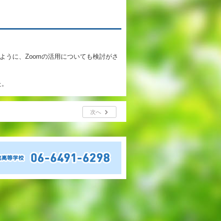
英語教育
両コース共通の取り組み
うに、Zoomの活用についても検討がさ
施設紹介
た。
ゆりっこおすすめの
学校スポット
次へ
行事スケジュール
制服紹介
2027年度 入試について