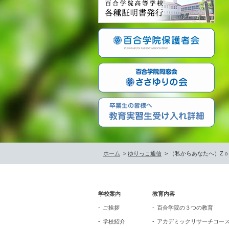
ホーム
>
ゆりっこ通信
> （私からあなたへ）Z
学校案内
教育内容
ご挨拶
百合学院の３つの教育
学校紹介
アカデミックリサーチコー