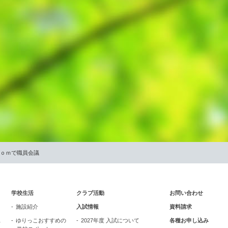
ｏｏｍで職員会議
学校生活
クラブ活動
お問い合わせ
施設紹介
入試情報
資料請求
ス
ゆりっこおすすめの
2027年度 入試について
各種お申し込み