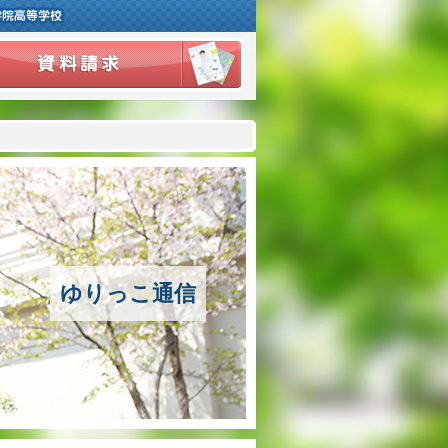
ご挨拶
学校紹介
アクセスマップ
沿革
ゆりっこ通信
百合学院の３つの教育
アカデミックリサーチコース
キャリアリサーチコース
充実のフォローアップ体制