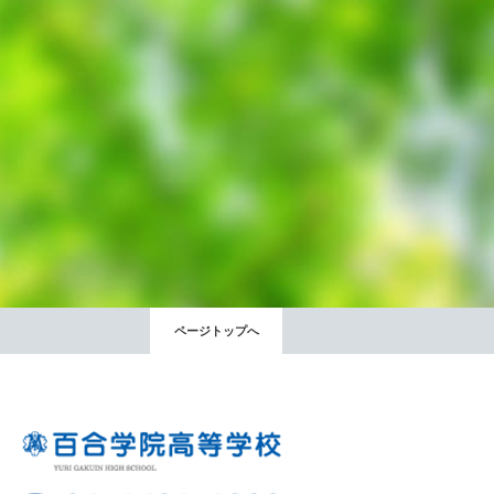
出願時申請書類ダウンロード
帰国子女・転編入試験募集要項
入学金・学費
特待生・学費減免制度
入試関連よくある質問
入試イベント情報
ページトップへ
進路実績
推薦制度
進路指導