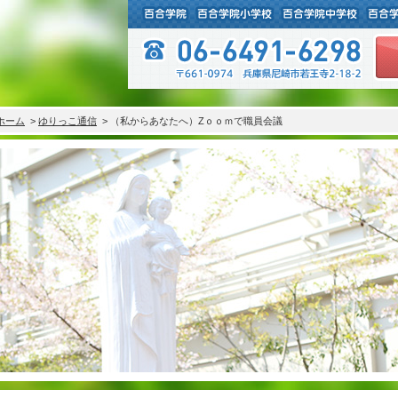
ホーム
>
ゆりっこ通信
> （私からあなたへ）Zｏｏｍで職員会議