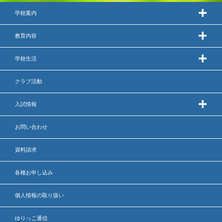
学校案内
出願時申請書類ダウンロード
帰国子女・転編入試験募集要項
教育内容
入学金・学費
学校生活
特待生・学費減免制度
クラブ活動
入試関連よくある質問
入試情報
入試イベント情報
お問い合わせ
資料請求
進路実績
各種お申し込み
推薦制度
個人情報の取り扱い
進路指導
ゆりっこ通信