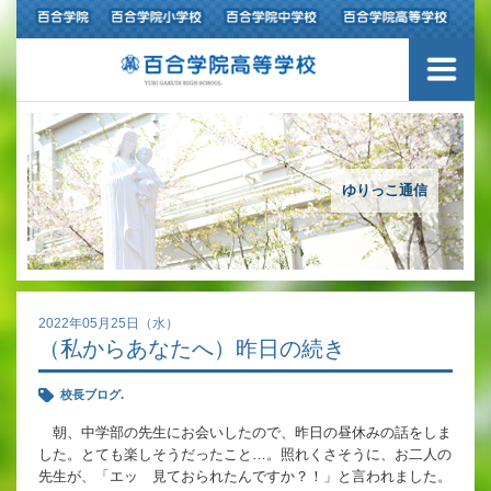
ご挨拶
学校紹介
アクセスマップ
ゆりっこ通信
沿革
百合学院の３つの教育
2022年05月25日（水）
（私からあなたへ）昨日の続き
アカデミックリサーチコース
校長ブログ.
キャリアリサーチコース
朝、中学部の先生にお会いしたので、昨日の昼休みの話をしま
した。とても楽しそうだったこと…。照れくさそうに、お二人の
充実のフォローアップ体制
先生が、「エッ 見ておられたんですか？！」と言われました。