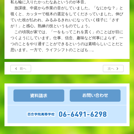
私も輪に入りたかったなあというのが本音。
英語教育
放課後、中庭から作業の音がしていました。「なにかな？」と
覗くと、カッターで植木の選定をしてくださっていました。伸び
両コース共通の取り組み
ていた枝が払われ、みるみるきれいになっていく様子に「さす
が！」と感心。熟練の技というものでしょう。
この頃我が家では、「一をもってこれを貫く」のことばが目に
つくようにしています。仕事、信念、趣味など何事によらず、一
施設紹介
つのことをやり通すことができるというのは素晴らしいことだと
思います。一方で、ライフシフトのことばも…。
ゆりっこおすすめの
学校スポット
前へ
次へ
行事スケジュール
制服紹介
2027年度 入試について