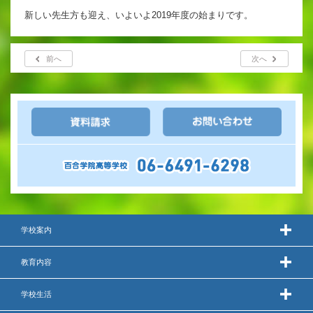
英語教育
新しい先生方も迎え、いよいよ2019年度の始まりです。
両コース共通の取り組み
前へ
次へ
施設紹介
ゆりっこおすすめの
学校スポット
行事スケジュール
制服紹介
学校案内
教育内容
学校生活
2027年度 入試について