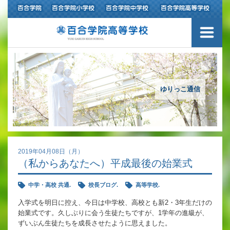
ご挨拶
学校紹介
アクセスマップ
ゆりっこ通信
沿革
百合学院の３つの教育
2019年04月08日（月）
（私からあなたへ）平成最後の始業式
アカデミックリサーチコース
中学・高校 共通.
校長ブログ.
高等学校.
キャリアリサーチコース
入学式を明日に控え、今日は中学校、高校とも新2・3年生だけの
始業式です。久しぶりに会う生徒たちですが、1学年の進級が、
充実のフォローアップ体制
ずいぶん生徒たちを成長させたように思えました。