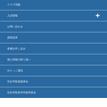
クラブ活動
出願時申請書類ダウンロード
入試情報
帰国子女・転編入試験募集要項
お問い合わせ
入学金・学費
特待生・学費減免制度
資料請求
入試関連よくある質問
各種お申し込み
入試イベント情報
個人情報の取り扱い
ゆりっこ通信
進路実績
百合学院保護者会
推薦制度
百合学院高等学校同窓会
進路指導