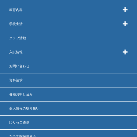
出願時申請書類ダウンロード
教育内容
帰国子女・転編入試験募集要項
学校生活
入学金・学費
クラブ活動
特待生・学費減免制度
入試情報
入試関連よくある質問
お問い合わせ
入試イベント情報
資料請求
各種お申し込み
進路実績
個人情報の取り扱い
推薦制度
ゆりっこ通信
進路指導
百合学院保護者会