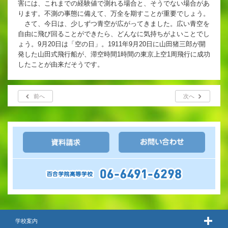
害には、これまでの経験値で測れる場合と、そうでない場合があ
英語教育
ります。不測の事態に備えて、万全を期すことが重要でしょう。
さて、今日は、少しずつ青空が広がってきました。広い青空を
両コース共通の取り組み
自由に飛び回ることができたら、どんなに気持ちがよいことでし
ょう。9月20日は「空の日」。1911年9月20日に山田猪三郎が開
発した山田式飛行船が、滞空時間1時間の東京上空1周飛行に成功
したことが由来だそうです。
施設紹介
ゆりっこおすすめの
前へ
次へ
学校スポット
行事スケジュール
制服紹介
学校案内
2027年度 入試について