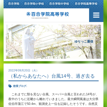
ご挨拶
学校紹介
アクセスマップ
ゆりっこ通信
沿革
百合学院の３つの教育
2022年09月20日（火）
（私からあなたへ）台風14号、過ぎ去る
アカデミックリサーチコース
校長ブログ.
キャリアリサーチコース
これまでに類を見ない台風、スーパー台風と言われた14号が、
夜中のうちに近畿から離れていきました。最大瞬間風速は大分県
充実のフォローアップ体制
佐伯市蒲江で50.4m、観測史上一位を記録したそうです。自然災