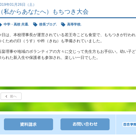
2019年01月26日（土）
（私からあなたへ）もちつき大会
中学・高校 共通.
校長ブログ.
高等学校.
今日は、本校理事長が運営されている若王寺こども食堂で、もちつきが行われ
つくための臼（うす）や杵（きね）も準備されていました。
高畠理事や地域のボランティアの方々に交じって先生方もお手伝い。幼い子ど
来られた新入生や保護者も参加され、楽しい一日でした。
前へ