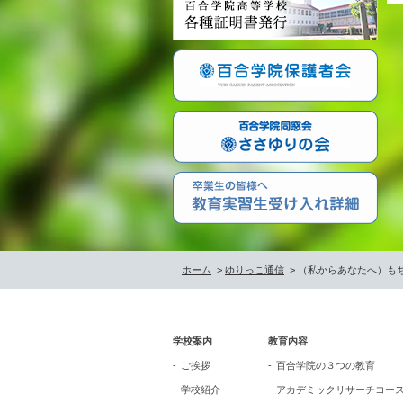
ホーム
>
ゆりっこ通信
> （私からあなたへ）も
学校案内
教育内容
ご挨拶
百合学院の３つの教育
学校紹介
アカデミックリサーチコー