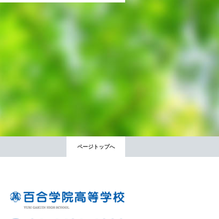
出願時申請書類ダウンロード
帰国子女・転編入試験募集要項
入学金・学費
特待生・学費減免制度
入試関連よくある質問
入試イベント情報
ページトップへ
進路実績
推薦制度
進路指導