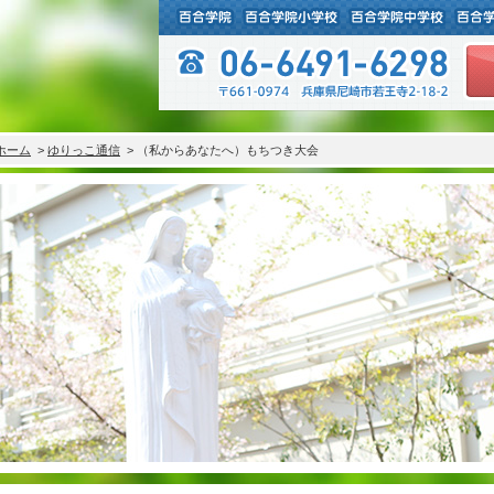
ホーム
>
ゆりっこ通信
> （私からあなたへ）もちつき大会