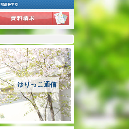
ご挨拶
学校紹介
アクセスマップ
沿革
ゆりっこ通信
百合学院の３つの教育
アカデミックリサーチコース
キャリアリサーチコース
充実のフォローアップ体制