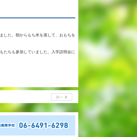
英語教育
両コース共通の取り組み
ました。朝からもち米を蒸して、おもちを
施設紹介
もたちも参加していました。入学説明会に
ゆりっこおすすめの
学校スポット
行事スケジュール
制服紹介
次へ
2027年度 入試について