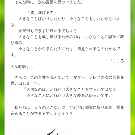
そんな時に、次の言葉を見つけました。
英語教育
「成し遂げる力」
両コース共通の取り組み
大きなことばかりしたがり、小さなことをしたがらない人
は、
結局何もできずに終わるでしょう。
大きなことを成し遂げるための力は、小さなことに誠実に取
り組み、
施設紹介
小さなことから学んだ人にだけ 与えられるものだからで
す。
ゆりっこおすすめの
～『こころ
学校スポット
の深呼吸』～
行事スケジュール
さらに、この言葉を読んでいて、マザー・テレサの次の言葉を
思い出しました。
制服紹介
「大切なのは、どれだけ大きなことをするかではなく、
小さなことにどれだけ大きな愛を込めるかです。」
私たちは、日々のおこないに、どれだけ誠実に取り組み、愛を
込めることができるでしょう？？？
2027年度 入試について