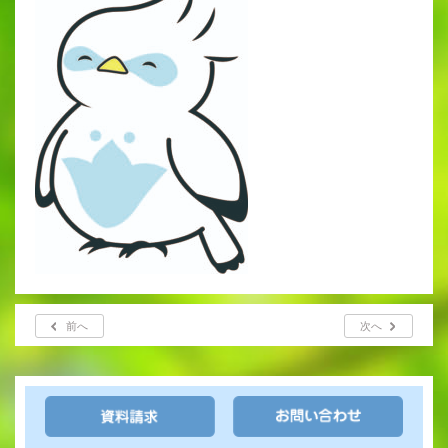
出願時申請書類ダウンロード
帰国子女・転編入試験募集要項
入学金・学費
特待生・学費減免制度
入試関連よくある質問
入試イベント情報
前へ
次へ
進路実績
推薦制度
進路指導