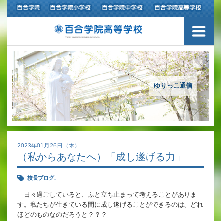
ご挨拶
学校紹介
アクセスマップ
ゆりっこ通信
沿革
百合学院の３つの教育
2023年01月26日（木）
（私からあなたへ）「成し遂げる力」
アカデミックリサーチコース
校長ブログ.
キャリアリサーチコース
日々過ごしていると、ふと立ち止まって考えることがありま
す。私たちが生きている間に成し遂げることができるのは、どれ
充実のフォローアップ体制
ほどのものなのだろうと？？？