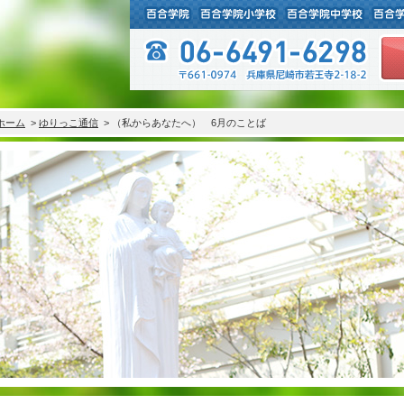
ホーム
>
ゆりっこ通信
> （私からあなたへ） 6月のことば