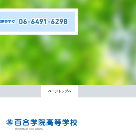
出願時申請書類ダウンロード
帰国子女・転編入試験募集要項
入学金・学費
特待生・学費減免制度
入試関連よくある質問
入試イベント情報
ページトップへ
進路実績
推薦制度
進路指導