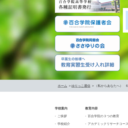
ホーム
>
ゆりっこ通信
> （私からあなたへ） 
学校案内
教育内容
ご挨拶
百合学院の３つの教育
学校紹介
アカデミックリサーチコー