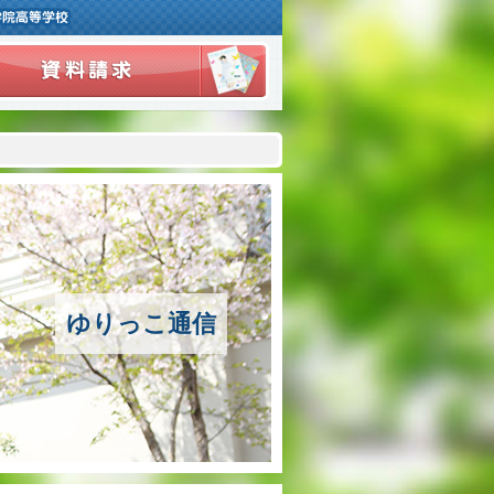
ご挨拶
学校紹介
アクセスマップ
沿革
ゆりっこ通信
百合学院の３つの教育
アカデミックリサーチコース
キャリアリサーチコース
充実のフォローアップ体制