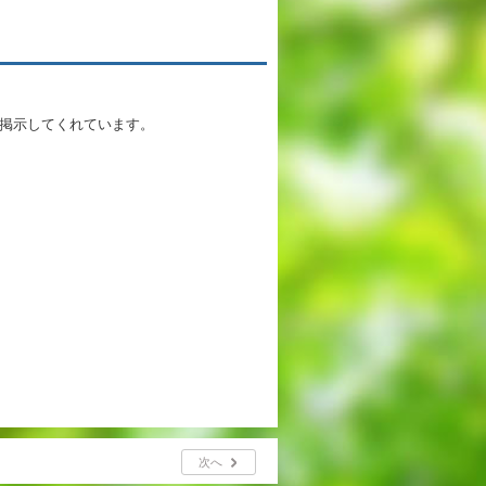
英語教育
両コース共通の取り組み
掲示してくれています。
施設紹介
ゆりっこおすすめの
学校スポット
行事スケジュール
制服紹介
次へ
2027年度 入試について