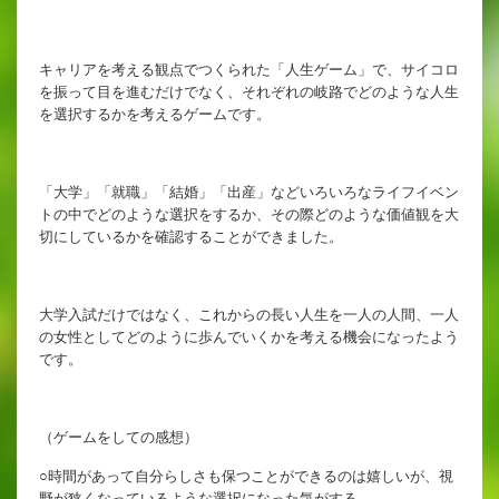
英語教育
両コース共通の取り組み
キャリアを考える観点でつくられた「人生ゲーム」で、サイコロ
を振って目を進むだけでなく、それぞれの岐路でどのような人生
を選択するかを考えるゲームです。
施設紹介
「大学」「就職」「結婚」「出産」などいろいろなライフイベン
ゆりっこおすすめの
トの中でどのような選択をするか、その際どのような価値観を大
学校スポット
切にしているかを確認することができました。
行事スケジュール
大学入試だけではなく、これからの長い人生を一人の人間、一人
制服紹介
の女性としてどのように歩んでいくかを考える機会になったよう
です。
（ゲームをしての感想）
○時間があって自分らしさも保つことができるのは嬉しいが、視
2027年度 入試について
野が狭くなっているような選択になった気がする。