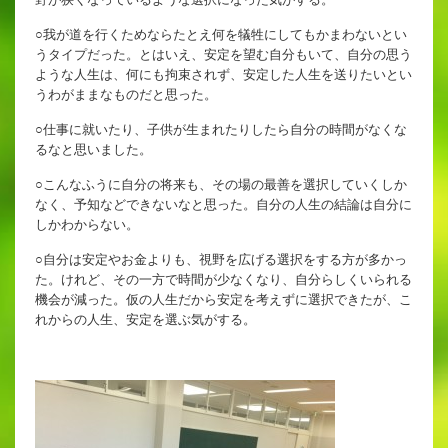
出願時申請書類ダウンロード
○我が道を行くためならたとえ何を犠牲にしてもかまわないとい
うタイプだった。とはいえ、安定を望む自分もいて、自分の思う
帰国子女・転編入試験募集要項
ような人生は、何にも拘束されず、安定した人生を送りたいとい
うわがままなものだと思った。
入学金・学費
○仕事に就いたり、子供が生まれたりしたら自分の時間がなくな
るなと思いました。
特待生・学費減免制度
○こんなふうに自分の将来も、その場の最善を選択していくしか
入試関連よくある質問
なく、予知などできないなと思った。自分の人生の結論は自分に
しかわからない。
入試イベント情報
○自分は安定やお金よりも、視野を広げる選択をする方が多かっ
た。けれど、その一方で時間が少なくなり、自分らしくいられる
機会が減った。仮の人生だから安定を考えずに選択できたが、こ
れからの人生、安定を選ぶ気がする。
進路実績
推薦制度
進路指導