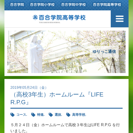
ご挨拶
学校紹介
アクセスマップ
ゆりっこ通信
沿革
百合学院の３つの教育
2019年05月24日（金）
（高校3年生）ホームルーム『LIFE
アカデミックリサーチコース
R.P.G』
キャリアリサーチコース
コース.
特進.
選抜.
高等学校.
充実のフォローアップ体制
５月２４日（金）ホームルームで高校３年生はLIFE R.P.G を行
いました。