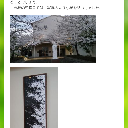
ることでしょう。
英語教育
高校の昇降口では、写真のような桜を見つけました。
両コース共通の取り組み
施設紹介
ゆりっこおすすめの
学校スポット
行事スケジュール
制服紹介
2027年度 入試について