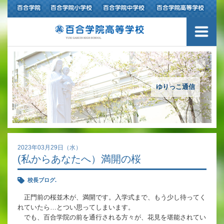
ご挨拶
学校紹介
アクセスマップ
ゆりっこ通信
沿革
百合学院の３つの教育
2023年03月29日（水）
(私からあなたへ）満開の桜
アカデミックリサーチコース
校長ブログ.
キャリアリサーチコース
正門前の桜並木が、満開です。入学式まで、もう少し待ってく
れていたら…とつい思ってしまいます。
充実のフォローアップ体制
でも、百合学院の前を通行される方々が、花見を堪能されてい