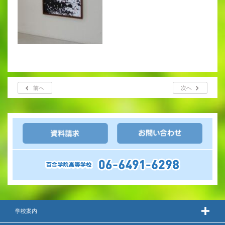
出願時申請書類ダウンロード
帰国子女・転編入試験募集要項
入学金・学費
特待生・学費減免制度
前へ
次へ
入試関連よくある質問
入試イベント情報
進路実績
推薦制度
進路指導
学校案内