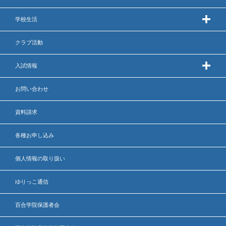
出願時申請書類ダウンロード
学校生活
帰国子女・転編入試験募集要項
クラブ活動
入学金・学費
入試情報
特待生・学費減免制度
お問い合わせ
入試関連よくある質問
資料請求
入試イベント情報
各種お申し込み
個人情報の取り扱い
進路実績
ゆりっこ通信
推薦制度
百合学院保護者会
進路指導