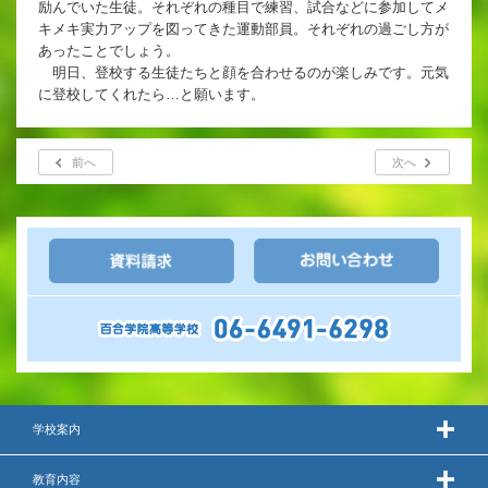
励んでいた生徒。それぞれの種目で練習、試合などに参加してメ
英語教育
キメキ実力アップを図ってきた運動部員。それぞれの過ごし方が
あったことでしょう。
両コース共通の取り組み
明日、登校する生徒たちと顔を合わせるのが楽しみです。元気
に登校してくれたら…と願います。
施設紹介
前へ
次へ
ゆりっこおすすめの
学校スポット
行事スケジュール
制服紹介
学校案内
2027年度 入試について
教育内容