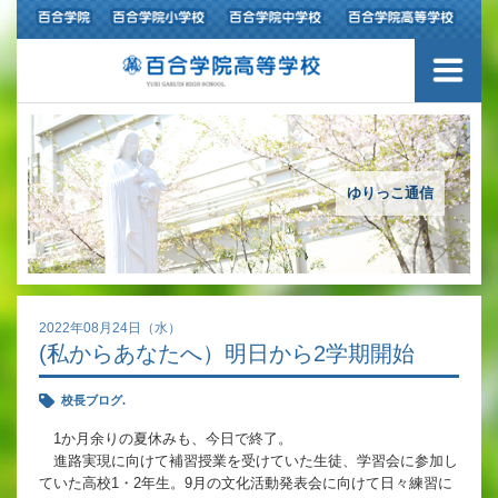
ご挨拶
学校紹介
アクセスマップ
ゆりっこ通信
沿革
百合学院の３つの教育
2022年08月24日（水）
(私からあなたへ）明日から2学期開始
アカデミックリサーチコース
校長ブログ.
キャリアリサーチコース
1か月余りの夏休みも、今日で終了。
進路実現に向けて補習授業を受けていた生徒、学習会に参加し
充実のフォローアップ体制
ていた高校1・2年生。9月の文化活動発表会に向けて日々練習に