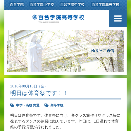
ご挨拶
学校紹介
アクセスマップ
ゆりっこ通信
沿革
百合学院の３つの教育
2016年09月16日（金）
明日は体育祭です！！
アカデミックリサーチコース
中学・高校 共通.
高等学校.
キャリアリサーチコース
明日は体育祭です。体育祭に向け、各クラス旗作りやクラス毎に
発表するダンスの練習に励んでいます。昨日は、1日遅れで体育
充実のフォローアップ体制
祭の予行演習が行われました。