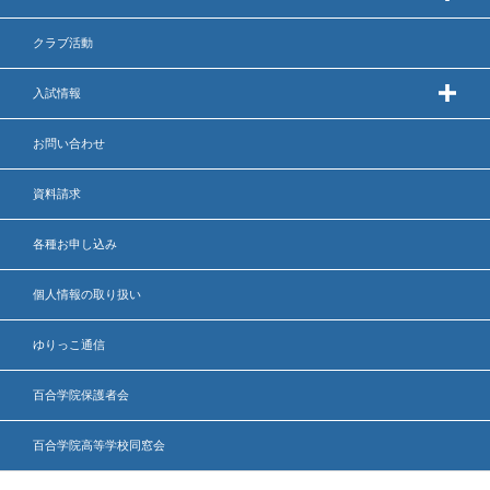
出願時申請書類ダウンロード
クラブ活動
帰国子女・転編入試験募集要項
入試情報
入学金・学費
お問い合わせ
特待生・学費減免制度
資料請求
入試関連よくある質問
各種お申し込み
入試イベント情報
個人情報の取り扱い
ゆりっこ通信
進路実績
百合学院保護者会
推薦制度
百合学院高等学校同窓会
進路指導