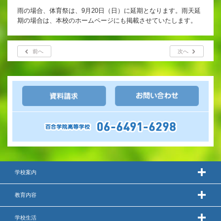
英語教育
雨の場合、体育祭は、9月20日（日）に延期となります。雨天延
期の場合は、本校のホームページにも掲載させていたします。
両コース共通の取り組み
前へ
次へ
施設紹介
ゆりっこおすすめの
学校スポット
行事スケジュール
制服紹介
学校案内
教育内容
2027年度 入試について
学校生活