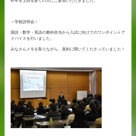
昨年を上回る多くの方にご参加いただきました。
英語教育
両コース共通の取り組み
～学校説明会～
国語・数学・英語の教科担当から入試に向けてのワンポイントア
ドバイスを行いました。
施設紹介
みなさんメモを取りながら、真剣に聞いてくださっていました！
ゆりっこおすすめの
学校スポット
行事スケジュール
制服紹介
2027年度 入試について