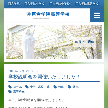
ご挨拶
学校紹介
アクセスマップ
ゆりっこ通信
沿革
百合学院の３つの教育
2015年12月12日（土）
学校説明会を開催いたしました！
アカデミックリサーチコース
コース.
中学・高校 共通.
特進.
選抜.
キャリアリサーチコース
高等学校.
本日、学校説明会を開催いたしました。
充実のフォローアップ体制