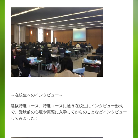
出願時申請書類ダウンロード
帰国子女・転編入試験募集要項
入学金・学費
特待生・学費減免制度
入試関連よくある質問
入試イベント情報
～在校生へのインタビュー～
進路実績
選抜特進コース、特進コースに通う在校生にインタビュー形式
で、受験前の心境や実際に入学してからのことなどインタビュー
推薦制度
してみました！
進路指導