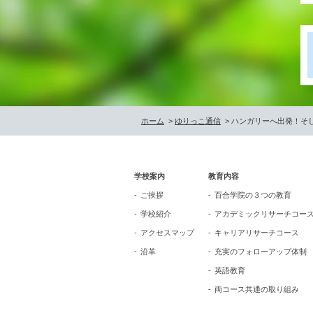
ホーム
>
ゆりっこ通信
> ハンガリーへ出発！そ
学校案内
教育内容
ご挨拶
百合学院の３つの教育
学校紹介
アカデミックリサーチコー
アクセスマップ
キャリアリサーチコース
沿革
充実のフォローアップ体制
英語教育
両コース共通の取り組み