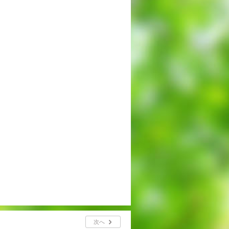
出願時申請書類ダウンロード
帰国子女・転編入試験募集要項
入学金・学費
特待生・学費減免制度
入試関連よくある質問
入試イベント情報
進路実績
推薦制度
進路指導
次へ