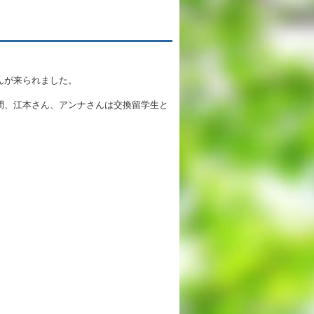
英語教育
両コース共通の取り組み
んが来られました。
施設紹介
間、江本さん、アンナさんは交換留学生と
ゆりっこおすすめの
学校スポット
行事スケジュール
制服紹介
2027年度 入試について