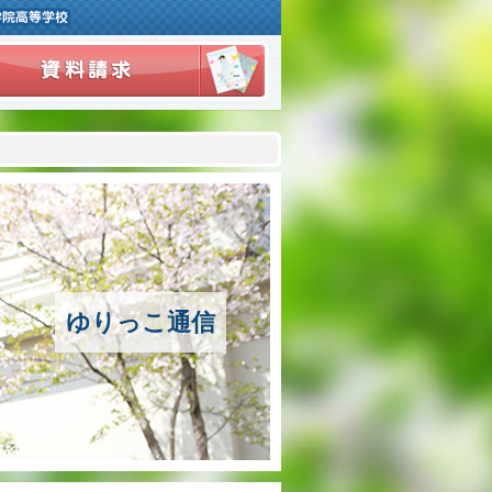
ご挨拶
学校紹介
アクセスマップ
沿革
ゆりっこ通信
百合学院の３つの教育
アカデミックリサーチコース
キャリアリサーチコース
充実のフォローアップ体制