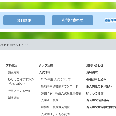
して百合学院へようこそ！
学校生活
クラブ活動
お問い合わせ
施設紹介
入試情報
資料請求
ス
ゆりっこおすすめの
2027年度 入試について
各種お申し込み
学校スポット
出願時申請書類ダウンロード
個人情報の取り扱い
行事スケジュール
帰国子女・転編入試験募集要項
ゆりっこ通信
制服紹介
入学金・学費
百合学院保護者会
特待生・学費減免制度
百合学院高等学校同窓
入試関連よくある質問