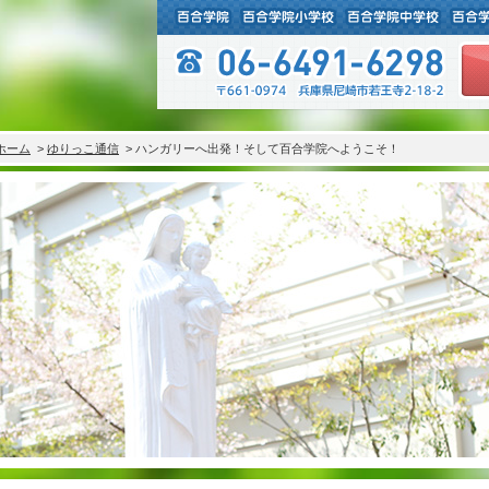
ホーム
>
ゆりっこ通信
> ハンガリーへ出発！そして百合学院へようこそ！