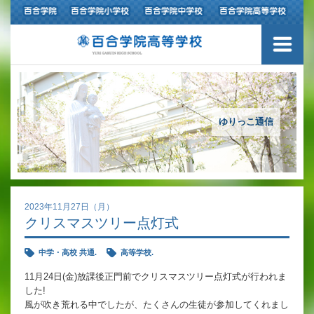
ご挨拶
学校紹介
アクセスマップ
ゆりっこ通信
沿革
百合学院の３つの教育
2023年11月27日（月）
クリスマスツリー点灯式
アカデミックリサーチコース
中学・高校 共通.
高等学校.
キャリアリサーチコース
11月24日(金)放課後正門前でクリスマスツリー点灯式が行われま
した!
充実のフォローアップ体制
風が吹き荒れる中でしたが、たくさんの生徒が参加してくれまし