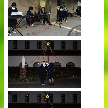
出願時申請書類ダウンロード
帰国子女・転編入試験募集要項
入学金・学費
特待生・学費減免制度
入試関連よくある質問
入試イベント情報
進路実績
推薦制度
進路指導