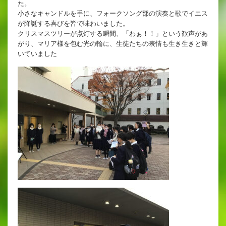
た。
英語教育
小さなキャンドルを手に、フォークソング部の演奏と歌でイエス
が降誕する喜びを皆で味わいました。
両コース共通の取り組み
クリスマスツリーが点灯する瞬間、「わぁ！！」という歓声があ
がり、マリア様を包む光の輪に、生徒たちの表情も生き生きと輝
いていました
施設紹介
ゆりっこおすすめの
学校スポット
行事スケジュール
制服紹介
2027年度 入試について