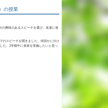
英語教育
）の授業
両コース共通の取り組み
自分の興味のあるスピーチを選び、友達に発
施設紹介
でのスピーチを聞きました。何回かに分け
ゆりっこおすすめの
した。2学期中に発表を実施したいと思っ
学校スポット
行事スケジュール
制服紹介
2027年度 入試について