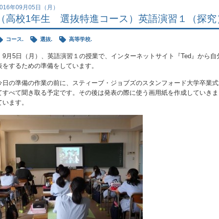
2016年09月05日（月）
（高校1年生 選抜特進コース）英語演習１（探究
コース.
選抜.
高等学校.
9月5日（月）、英語演習１の授業で、インターネットサイト『Ted』から
表をするための準備をしています。
今日の準備の作業の前に、スティーブ・ジョブズのスタンフォード大学卒業式
てすべて聞き取る予定です。その後は発表の際に使う画用紙を作成していきま
ています。