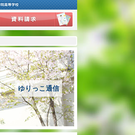
ご挨拶
学校紹介
アクセスマップ
沿革
ゆりっこ通信
百合学院の３つの教育
アカデミックリサーチコース
キャリアリサーチコース
充実のフォローアップ体制