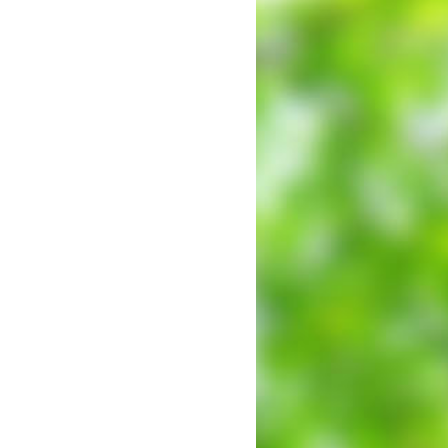
出願時申請書類ダウンロード
帰国子女・転編入試験募集要項
入学金・学費
特待生・学費減免制度
入試関連よくある質問
入試イベント情報
進路実績
推薦制度
進路指導