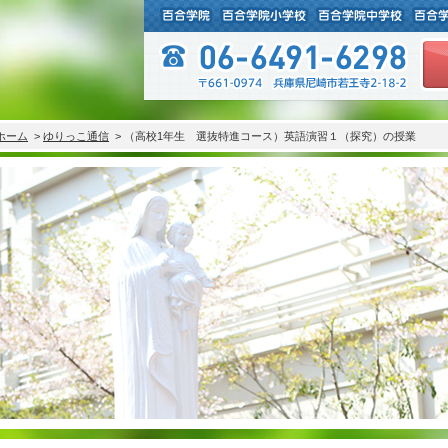
ホーム
>
ゆりっこ通信
> （高校1年生 選抜特進コース）英語演習１（探究）の授業