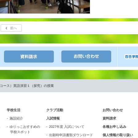
前へ
進コース）英語演習１（探究）の授業
学校生活
クラブ活動
お問い合わせ
施設紹介
入試情報
資料請求
ス
ゆりっこおすすめの
2027年度 入試について
各種お申し込み
学校スポット
出願時申請書類ダウンロード
個人情報の取り扱い