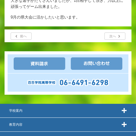
大きな選手がたくさんいましたが、1日相手して頂き、力以上に
英語教育
頑張ってゲーム出来ました。
両コース共通の取り組み
9月の県大会に活かしたいと思います。
前へ
次へ
施設紹介
ゆりっこおすすめの
学校スポット
行事スケジュール
制服紹介
学校案内
教育内容
2027年度 入試について