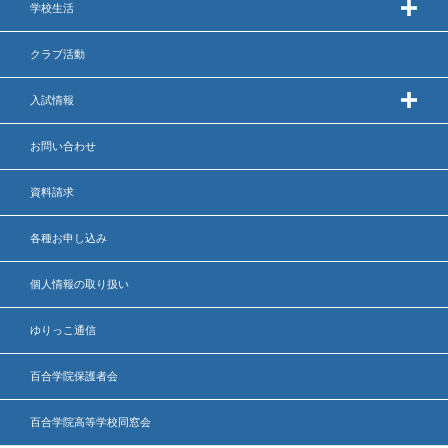
学校生活
出願時申請書類ダウンロード
クラブ活動
帰国子女・転編入試験募集要項
入試情報
入学金・学費
お問い合わせ
特待生・学費減免制度
資料請求
入試関連よくある質問
入試イベント情報
各種お申し込み
個人情報の取り扱い
進路実績
ゆりっこ通信
推薦制度
百合学院保護者会
進路指導
百合学院高等学校同窓会