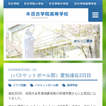
ご挨拶
学校紹介
アクセスマップ
ゆりっこ通信
沿革
百合学院の３つの教育
2016年08月28日（日）
（バスケットボール部）愛知遠征2日目
アカデミックリサーチコース
クラブ活動.
バスケットボール部.
高等学校.
キャリアリサーチコース
遠征2日目、全国大会常連強豪高校の安城学園さんにお世話にな
りました。
充実のフォローアップ体制