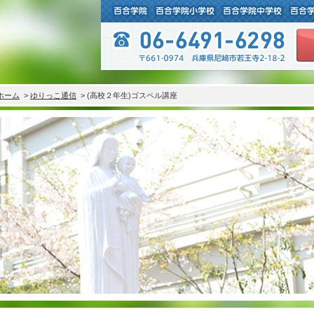
ホーム
>
ゆりっこ通信
> (高校２年生)ゴスペル講座