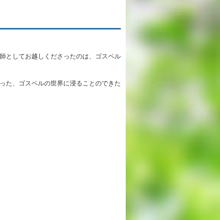
英語教育
両コース共通の取り組み
師としてお越しくださったのは、ゴスペル
施設紹介
った、ゴスペルの世界に浸ることのできた
ゆりっこおすすめの
学校スポット
行事スケジュール
制服紹介
2027年度 入試について