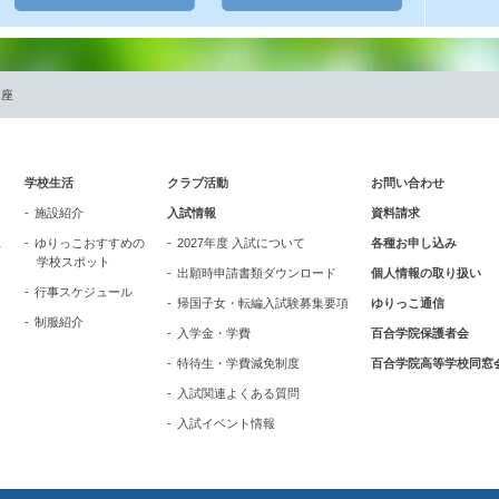
講座
学校生活
クラブ活動
お問い合わせ
施設紹介
入試情報
資料請求
ス
ゆりっこおすすめの
2027年度 入試について
各種お申し込み
学校スポット
出願時申請書類ダウンロード
個人情報の取り扱い
行事スケジュール
帰国子女・転編入試験募集要項
ゆりっこ通信
制服紹介
入学金・学費
百合学院保護者会
特待生・学費減免制度
百合学院高等学校同窓
入試関連よくある質問
入試イベント情報