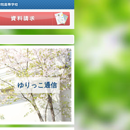
ご挨拶
学校紹介
アクセスマップ
沿革
ゆりっこ通信
百合学院の３つの教育
アカデミックリサーチコース
キャリアリサーチコース
充実のフォローアップ体制