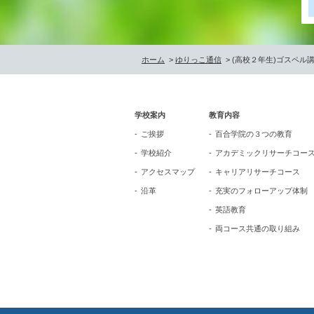
ホーム
>
ゆりっこ通信
> (高校２年生)ゴスペル
学校案内
教育内容
ご挨拶
百合学院の３つの教育
学校紹介
アカデミックリサーチコー
アクセスマップ
キャリアリサーチコース
沿革
充実のフォローアップ体制
英語教育
両コース共通の取り組み