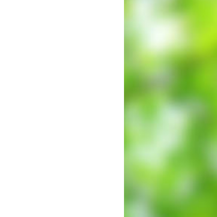
出願時申請書類ダウンロード
帰国子女・転編入試験募集要項
入学金・学費
特待生・学費減免制度
入試関連よくある質問
入試イベント情報
進路実績
推薦制度
進路指導