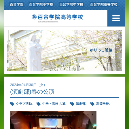
ご挨拶
学校紹介
アクセスマップ
ゆりっこ通信
沿革
百合学院の３つの教育
2024年04月30日（火）
(演劇部)春の公演
アカデミックリサーチコース
クラブ活動.
中学・高校 共通.
演劇部.
高等学校.
キャリアリサーチコース
充実のフォローアップ体制