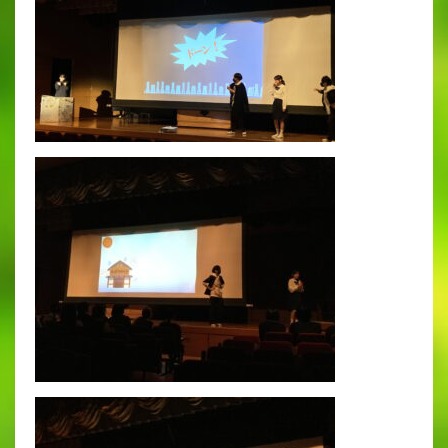
出願時申請書類ダウンロード
帰国子女・転編入試験募集要項
入学金・学費
特待生・学費減免制度
入試関連よくある質問
入試イベント情報
進路実績
推薦制度
進路指導