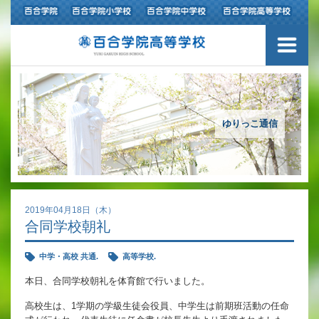
ご挨拶
学校紹介
アクセスマップ
ゆりっこ通信
沿革
百合学院の３つの教育
2019年04月18日（木）
合同学校朝礼
アカデミックリサーチコース
中学・高校 共通.
高等学校.
キャリアリサーチコース
本日、合同学校朝礼を体育館で行いました。
充実のフォローアップ体制
高校生は、1学期の学級生徒会役員、中学生は前期班活動の任命