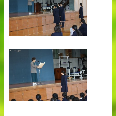
出願時申請書類ダウンロード
帰国子女・転編入試験募集要項
入学金・学費
特待生・学費減免制度
入試関連よくある質問
入試イベント情報
進路実績
推薦制度
進路指導