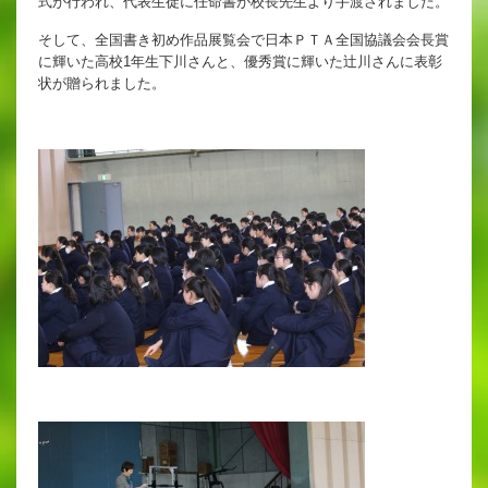
式が行われ、代表生徒に任命書が校長先生より手渡されました。
英語教育
そして、全国書き初め作品展覧会で日本ＰＴＡ全国協議会会長賞
両コース共通の取り組み
に輝いた高校1年生下川さんと、優秀賞に輝いた辻川さんに表彰
状が贈られました。
施設紹介
ゆりっこおすすめの
学校スポット
行事スケジュール
制服紹介
2027年度 入試について