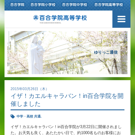
ご挨拶
学校紹介
アクセスマップ
ゆりっこ通信
沿革
百合学院の３つの教育
2015年03月26日（木）
イザ！カエルキャラバン！in百合学院を開
アカデミックリサーチコース
催しました
キャリアリサーチコース
中学・高校 共通.
充実のフォローアップ体制
イザ！カエルキャラバン！in百合学院が3月22日に開催されまし
た。お天気も良く、あたたかい日で、約1000名ものお客様にお