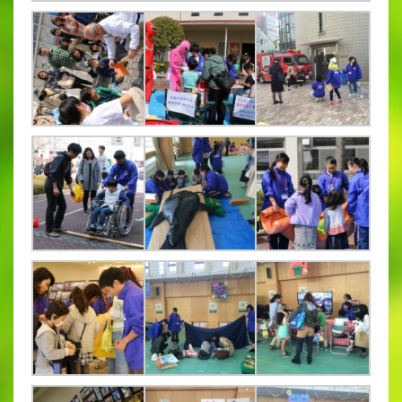
出願時申請書類ダウンロード
帰国子女・転編入試験募集要項
入学金・学費
特待生・学費減免制度
入試関連よくある質問
入試イベント情報
進路実績
推薦制度
進路指導