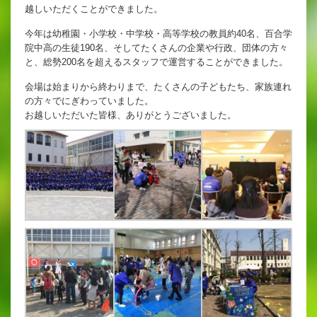
英語教育
越しいただくことができました。
今年は幼稚園・小学校・中学校・高等学校の教員約40名、百合学
両コース共通の取り組み
院中高の生徒190名、そしてたくさんの企業や行政、団体の方々
と、総勢200名を超えるスタッフで運営することができました。
会場は始まりから終わりまで、たくさんの子どもたち、家族連れ
の方々でにぎわっていました。
施設紹介
お越しいただいた皆様、ありがとうございました。
ゆりっこおすすめの
学校スポット
行事スケジュール
制服紹介
2027年度 入試について